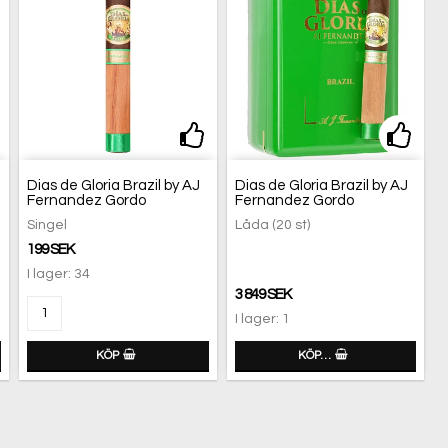
tan
gg till i favoritlistan
Lägg till i favoritlistan
Lägg 
Dias de Gloria Brazil by AJ
Dias de Gloria Brazil by AJ
Fernandez Gordo
Fernandez Gordo
Singel
Låda (20 st)
199 SEK
I lager: 34
3 849 SEK
I lager: 1
KÖP
KÖP…