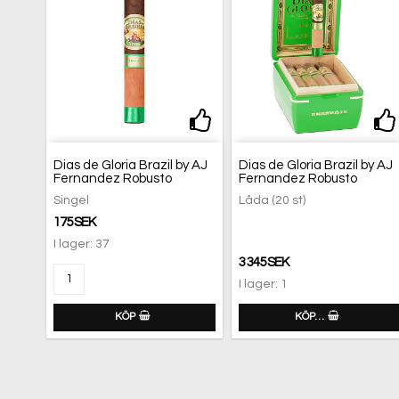
Lägg till i favoritlis
Lä
Dias de Gloria Brazil by AJ
Dias de Gloria Brazil by AJ
Fernandez Robusto
Fernandez Robusto
Singel
Låda (20 st)
175 SEK
I lager: 37
3 345 SEK
I lager: 1
KÖP
KÖP…