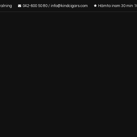
talning
042-600 50 80 / info@kindcigars.com
Hämta inom 30 min 1