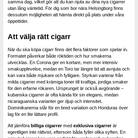
samma dag, vilket gör att du kan njuta av dina nya cigarrer 
utan lång väntetid. För dig som bor nära Helsingborg finns 
dessutom möjligheten att hämta direkt på plats under våra 
öppettider.
Att välja rätt cigarr
När du ska köpa cigarr finns det flera faktorer som spelar in. 
Formatet påverkar både röktiden och hur smakerna 
utvecklas. En Corona ger en kortare, men mer intensiv 
smakupplevelse, medan en Toro tar längre tid att avnjuta och 
kan vara både mjukare och fylligare. Styrkan varierar från 
milda cigarrer med krämiga toner till kraftiga, jordiga smaker 
för den erfarne rökaren. Ursprunget är också avgörande – 
kubanska cigarrer är ofta kända för sin elegans, medan 
nicaraguanska varianter ger djup och intensitet. 
Dominikanerna står för en bred variation och Honduras över 
lag för en lite lättare profil.
Att jämföra 
billiga cigarrer
 med 
exklusiva cigarrer
 är 
egentligen inte rättvist, eftersom båda fyller olika syften. En 