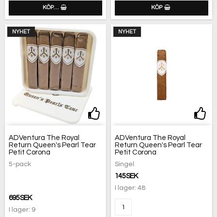
KÖP…
KÖP
NYHET
NYHET
Lägg till i favoritlistan
Lägg
ADVentura The Royal
ADVentura The Royal
Return Queen's Pearl Tear
Return Queen's Pearl Tear
Petit Corona
Petit Corona
5-pack
Singel
145 SEK
I lager: 48
695 SEK
I lager: 9