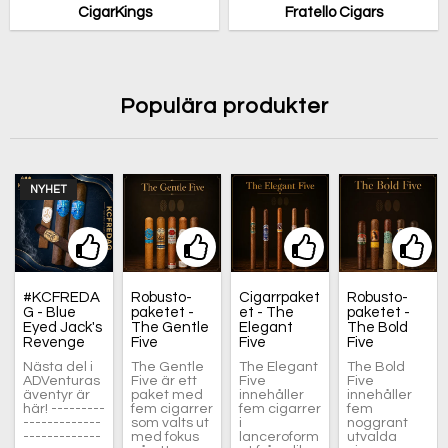
CigarKings
Fratello Cigars
Populära produkter
NYHET
an
avoritlistan
g till i favoritlistan
Lägg till i favoritlistan
Lägg till i favoritlistan
Lägg till i fav
Lägg
#KCFREDA
Robusto-
Cigarrpaket
Robusto-
G - Blue
paketet -
et - The
paketet -
Eyed Jack's
The Gentle
Elegant
The Bold
Revenge
Five
Five
Five
Nästa del i
The Gentle
The Elegant
The Bold
ADVenturas
Five är ett
Five
Five
äventyr är
paket med
innehåller
innehåller
här! ---------
fem cigarrer
fem cigarrer
fem
-------------
som valts ut
i
noggrant
-------------
med fokus
lanceroform
utvalda