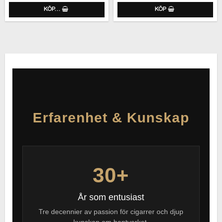
KÖP…
KÖP
Erfarenhet & Kunskap
30+
År som entusiast
Tre decennier av passion för cigarrer och djup