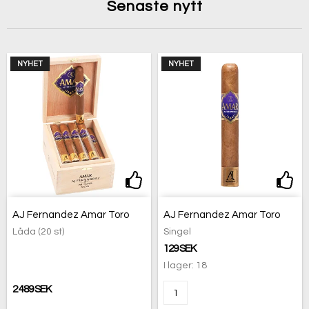
Senaste nytt
NYHET
NYHET
Lägg till i favoritlistan
Lägg
AJ Fernandez Amar Toro
AJ Fernandez Amar Toro
Låda (20 st)
Singel
129 SEK
I lager: 18
2 489 SEK