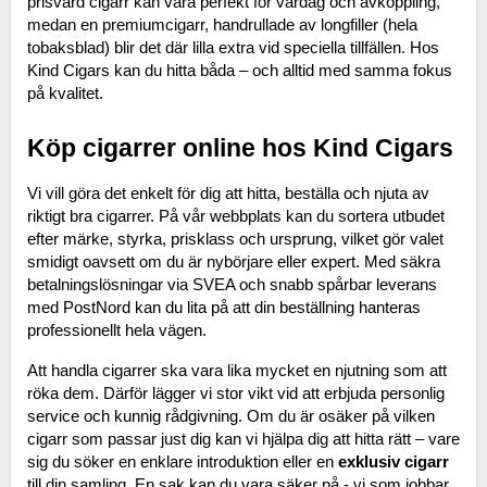
prisvärd cigarr kan vara perfekt för vardag och avkoppling, 
medan en premiumcigarr, handrullade av longfiller (hela 
tobaksblad) blir det där lilla extra vid speciella tillfällen. Hos 
Kind Cigars kan du hitta båda – och alltid med samma fokus 
på kvalitet.
Köp cigarrer online hos Kind Cigars
Vi vill göra det enkelt för dig att hitta, beställa och njuta av 
riktigt bra cigarrer. På vår webbplats kan du sortera utbudet 
efter märke, styrka, prisklass och ursprung, vilket gör valet 
smidigt oavsett om du är nybörjare eller expert. Med säkra 
betalningslösningar via SVEA och snabb spårbar leverans 
med PostNord kan du lita på att din beställning hanteras 
professionellt hela vägen.
Att handla cigarrer ska vara lika mycket en njutning som att 
röka dem. Därför lägger vi stor vikt vid att erbjuda personlig 
service och kunnig rådgivning. Om du är osäker på vilken 
cigarr som passar just dig kan vi hjälpa dig att hitta rätt – vare 
sig du söker en enklare introduktion eller en 
exklusiv cigarr
till din samling. En sak kan du vara säker på - vi som jobbar 