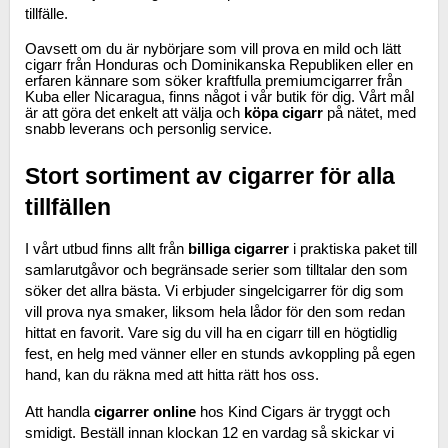
tillfälle.
Oavsett om du är nybörjare som vill prova en mild och lätt
cigarr från Honduras och Dominikanska Republiken eller en
erfaren kännare som söker kraftfulla premiumcigarrer från
Kuba eller Nicaragua, finns något i vår butik för dig. Vårt mål
är att göra det enkelt att välja och
köpa cigarr
på nätet, med
snabb leverans och personlig service.
Stort sortiment av cigarrer för alla 
tillfällen
I vårt utbud finns allt från 
billiga cigarrer
 i praktiska paket till 
samlarutgåvor och begränsade serier som tilltalar den som 
söker det allra bästa. Vi erbjuder singelcigarrer för dig som 
vill prova nya smaker, liksom hela lådor för den som redan 
hittat en favorit. Vare sig du vill ha en cigarr till en högtidlig 
fest, en helg med vänner eller en stunds avkoppling på egen 
hand, kan du räkna med att hitta rätt hos oss.
Att handla 
cigarrer online
 hos Kind Cigars är tryggt och 
smidigt. Beställ innan klockan 12 en vardag så skickar vi 