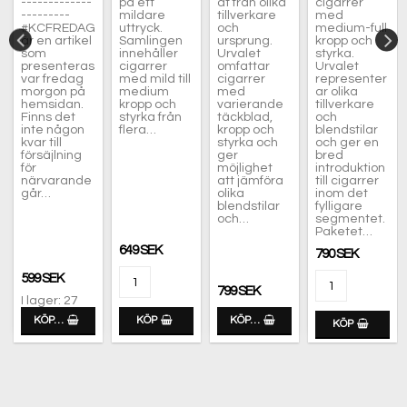
-------------
på ett
at från olika
cigarrer
---------
mildare
tillverkare
med
#KCFREDAG
uttryck.
och
medium-full
är en artikel
Samlingen
ursprung.
kropp och
som
innehåller
Urvalet
styrka.
presenteras
cigarrer
omfattar
Urvalet
var fredag
med mild till
cigarrer
representer
morgon på
medium
med
ar olika
hemsidan.
kropp och
varierande
tillverkare
Finns det
styrka från
täckblad,
och
inte någon
flera…
kropp och
blendstilar
kvar till
styrka och
och ger en
försäjlning
ger
bred
för
möjlighet
introduktion
närvarande
att jämföra
till cigarrer
går…
olika
inom det
blendstilar
fylligare
och…
segmentet.
Paketet…
649 SEK
790 SEK
599 SEK
799 SEK
I lager: 27
KÖP…
KÖP
KÖP…
KÖP