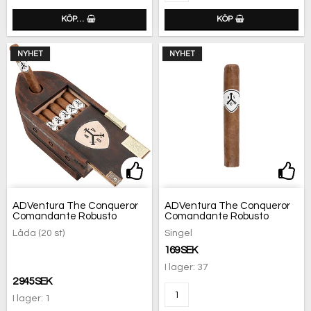
KÖP…
KÖP
NYHET
NYHET
Lägg till i favoritlistan
Lägg
ADVentura The Conqueror
ADVentura The Conqueror
Comandante Robusto
Comandante Robusto
Låda (20 st)
Singel
169 SEK
I lager: 37
2 945 SEK
I lager: 1