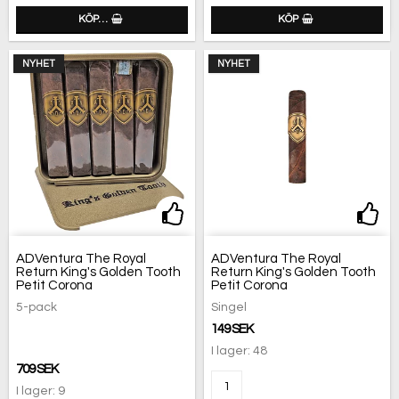
KÖP…
KÖP
NYHET
NYHET
Lägg till i favoritlistan
Lägg
ADVentura The Royal
ADVentura The Royal
Return King's Golden Tooth
Return King's Golden Tooth
Petit Corona
Petit Corona
5-pack
Singel
149 SEK
I lager: 48
709 SEK
I lager: 9