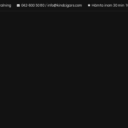
talning
042-600 50 80 / info@kindcigars.com
Hämta inom 30 min 1