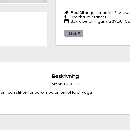
Beställningar innan kl 12 skic
Snabba leveranser
Säkra betalningar via SVEA - Swi
DELA
Beskrivning
Art.nr: 1.2.0126
egant och stilren tändare med en enkel torch-låga

m