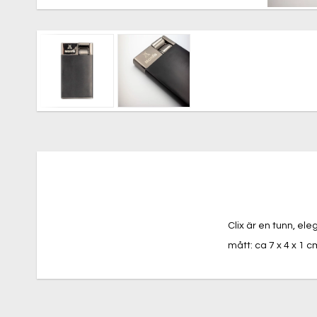
Clix är en tunn, el
mått: ca 7 x 4 x 1 c