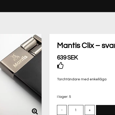
Mantis Clix – sva
639 SEK
Lägg till i favoritli
Torchtändare med enkellåga
I lager: 5
-
+