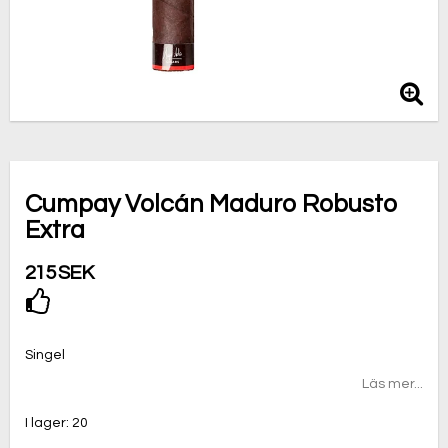
Cumpay Volcán Maduro Robusto
Extra
215 SEK
Lägg till i favoritlistan
Singel
Läs mer...
I lager: 20