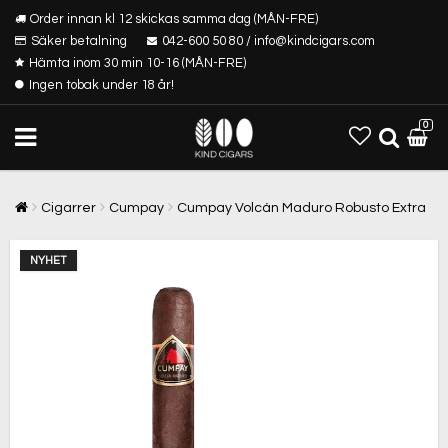
Order innan kl 12 skickas samma dag (MÅN-FRE)
Säker betalning
042-600 50 80 / info@kindcigars.com
Hämta inom 30 min 10-16 (MÅN-FRE)
Ingen tobak under 18 år!
0
Cigarrer
Cumpay
Cumpay Volcán Maduro Robusto Extra
NYHET