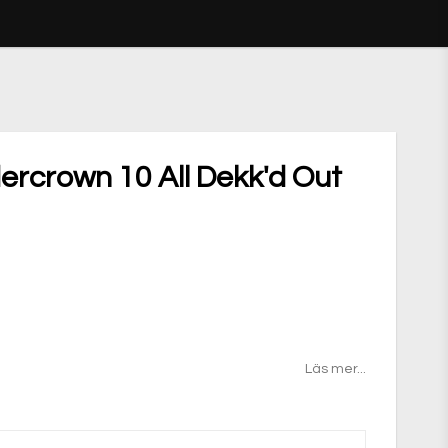
ercrown 10 All Dekk'd Out
stan
Läs mer...