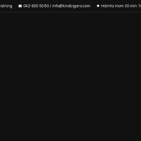
talning
042-600 50 80 / info@kindcigars.com
Hämta inom 30 min 1