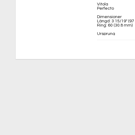
Vitola
Perfecto
Dimensioner
Längd: 3 15/19" (9
Ring: 60 (30.8 mm)
Ursprung
Tillverkningsland: 
Täckblad: Mexican
Omblad: Connecticu
Inlaga: Nicaragua