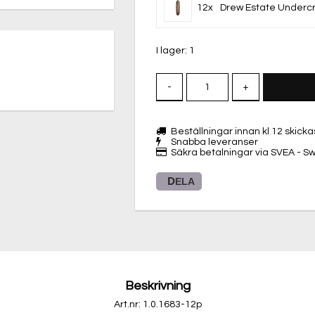
12x
Drew Estate Undercro
I lager: 1
-
+
Beställningar innan kl 12 skic
Snabba leveranser
Säkra betalningar via SVEA - Swi
DELA
Beskrivning
Art.nr: 1.0.1683-12p