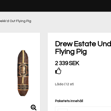
ekk'd Out Flying Pig
Drew Estate Und
Flying Pig
2 339 SEK
Lägg till i favoritli
Låda (12 st)
Paketets innehåll