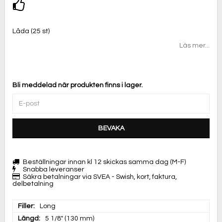
Lägg till i favoritlistan
Låda (25 st)
Läs mer...
Bli meddelad när produkten finns i lager.
BEVAKA
Beställningar innan kl 12 skickas samma dag (M-F)
Snabba leveranser
Säkra betalningar via SVEA - Swish, kort, faktura,
delbetalning
Filler
Long
Längd
5 1/8" (130 mm)