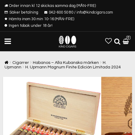
Order innan kl 12 skickas samma dag (MÅN-FRE)
Säker betalning
042-600 50 80 / info@kindcigars.com
Hämta inom 30 min 10-16 (MÅN-FRE)
Ingen tobak under 18 år!
0
Cigarrer
Habanos – Alla Kubanska märken
H.
Upmann
H. Upmann Magnum Finite Edición Limitada 2024