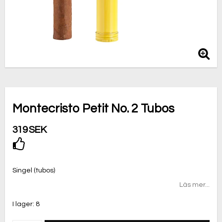
Montecristo Petit No. 2 Tubos
319 SEK
Lägg till i favoritlistan
Singel (tubos)
Läs mer...
I lager: 8