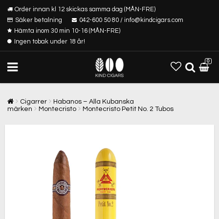
Order innan kl 12 skickas samma dag (MÅN-FRE)
Säker betalning
042-600 50 80 / info@kindcigars.com
Hämta inom 30 min 10-16 (MÅN-FRE)
Ingen tobak under 18 år!
0
Cigarrer
Habanos – Alla Kubanska
märken
Montecristo
Montecristo Petit No. 2 Tubos