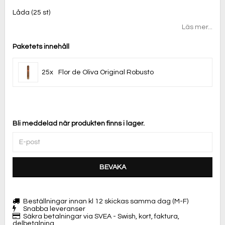
Lägg till i favoritlistan
Låda (25 st)
Läs mer...
Paketets innehåll
25x
Flor de Oliva Original Robusto
Bli meddelad när produkten finns i lager.
BEVAKA
Beställningar innan kl 12 skickas samma dag (M-F)
Snabba leveranser
Säkra betalningar via SVEA - Swish, kort, faktura,
delbetalning