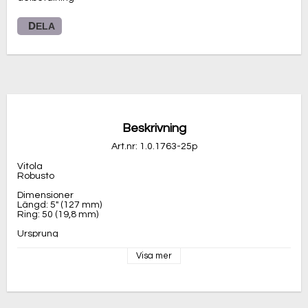
DELA
Beskrivning
Art.nr: 1.0.1763-25p
Vitola
Robusto
Dimensioner
Längd: 5" (127 mm)
Ring: 50 (19,8 mm)
Ursprung
Tillverkningsland: Nicaragua
​Täckblad: Connecticut Broadleaf
Visa mer
​Omblad: Nicaragua
Inlaga: Nicaragua