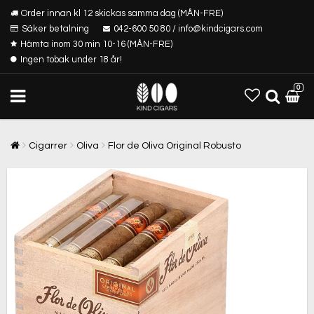
Order innan kl 12 skickas samma dag (MÅN-FRE)
Säker betalning
042-600 50 80 / info@kindcigars.com
Hämta inom 30 min 10-16 (MÅN-FRE)
Ingen tobak under 18 år!
0
Cigarrer
Oliva
Flor de Oliva Original Robusto